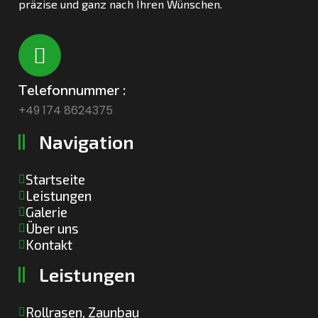
präzise und ganz nach Ihren Wünschen.
T
e
l
e
f
o
n
n
u
m
m
e
r
:
+49 174 8624375
N
a
v
i
g
a
t
i
o
n
Startseite
Leistungen
Galerie
Über uns
Kontakt
L
e
i
s
t
u
n
g
e
n
Rollrasen, Zaunbau