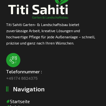
Titi Sahiti Garten- & Landschaftsbau bietet
zuverlässige Arbeit, kreative Lösungen und
hochwertige Pflege für jede Außenanlage – schnell,
präzise und ganz nach Ihren Wünschen.
T
e
l
e
f
o
n
n
u
m
m
e
r
:
+49 174 8624375
N
a
v
i
g
a
t
i
o
n
Startseite