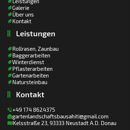
Leistungen
Galerie
Über uns
Kontakt
L
e
i
s
t
u
n
g
e
n
Rollrasen, Zaunbau
Baggerarbeiten
Winterdienst
Pflasterarbeiten
Gartenarbeiten
Natursteinbau
K
o
n
t
a
k
t
+49 174 8624375
gartenlandschaftsbausahiti@gmail.com
Kelsstraße 23, 93333 Neustadt A.D. Donau